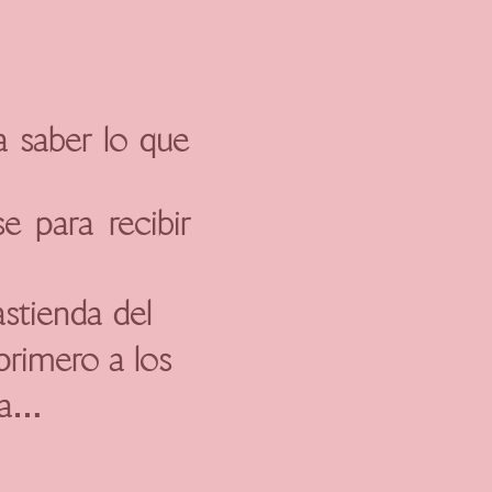
a saber lo que
 para recibir
astienda del
primero a los
da…